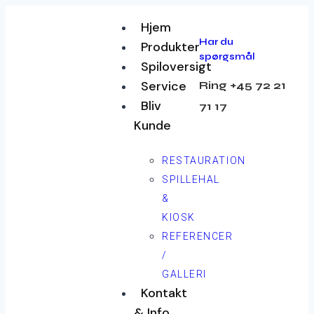
Hjem
Har du
Produkter
spørgsmål
Spiloversigt
Service
Ring +45 72 21
Bliv
71 17
Kunde
RESTAURATION
SPILLEHAL
&
KIOSK
REFERENCER
/
GALLERI
Kontakt
& Info